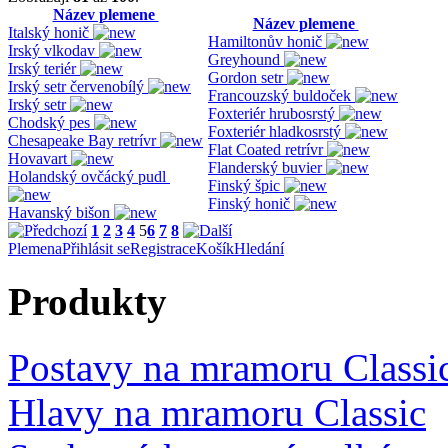
Název plemene
Název plemene
Italský honič
Hamiltonův honič
Irský vlkodav
Greyhound
Irský teriér
Gordon setr
Irský setr červenobílý
Francouzský buldoček
Irský setr
Foxteriér hrubosrstý
Chodský pes
Foxteriér hladkosrstý
Chesapeake Bay retrívr
Flat Coated retrívr
Hovavart
Flanderský buvier
Holandský ovčácký pudl
Finský špic
Finský honič
Havanský bišon
1
2
3
4
5
6
7
8
Plemena
Přihlásit se
Registrace
Košík
Hledání
Produkty
Postavy na mramoru Classi
Hlavy na mramoru Classic