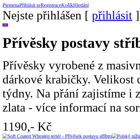
Plemena
Přihlásit se
Registrace
Košík
Hledání
Nejste přihlášen [
přihlásit
]
Přívěsky postavy stří
Přívěsky vyrobené z masivní
dárkové krabičky. Velikost 
týdny. Na přání zajistíme i
zlata - více informací na s
1190,-
Kč