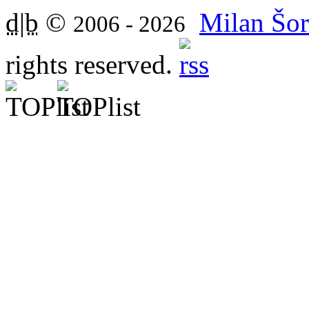
d|b
©
Milan Šor
2006 - 2026
rights reserved.