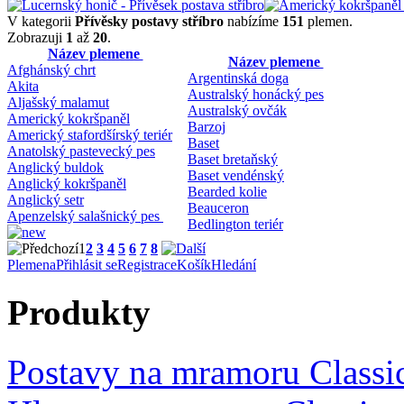
V kategorii
Přívěsky postavy stříbro
nabízíme
151
plemen.
Zobrazuji
1
až
20
.
Název plemene
Název plemene
Afghánský chrt
Argentinská doga
Akita
Australský honácký pes
Aljašský malamut
Australský ovčák
Americký kokršpaněl
Barzoj
Americký stafordšírský teriér
Baset
Anatolský pastevecký pes
Baset bretaňský
Anglický buldok
Baset vendénský
Anglický kokršpaněl
Bearded kolie
Anglický setr
Beauceron
Apenzelský salašnický pes
Bedlington teriér
1
2
3
4
5
6
7
8
Plemena
Přihlásit se
Registrace
Košík
Hledání
Produkty
Postavy na mramoru Classi