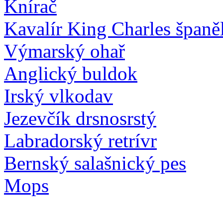
Knírač
Kavalír King Charles španě
Výmarský ohař
Anglický buldok
Irský vlkodav
Jezevčík drsnosrstý
Labradorský retrívr
Bernský salašnický pes
Mops