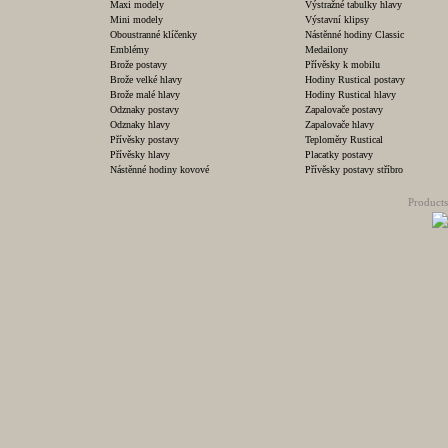
Maxi modely
Výstražné tabulky hlavy
Mini modely
Výstavní klipsy
Oboustranné klíčenky
Nástěnné hodiny Classic
Emblémy
Medailony
Brože postavy
Přívěsky k mobilu
Brože velké hlavy
Hodiny Rustical postavy
Brože malé hlavy
Hodiny Rustical hlavy
Odznaky postavy
Zapalovače postavy
Odznaky hlavy
Zapalovače hlavy
Přívěsky postavy
Teploměry Rustical
Přívěsky hlavy
Placatky postavy
Nástěnné hodiny kovové
Přívěsky postavy stříbro
Products