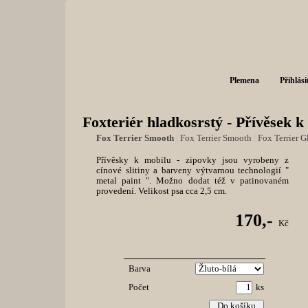
Plemena
Přihlási
Foxteriér hladkosrstý - Přívěsek k
Fox Terrier Smooth
|
Fox Terrier Smooth
|
Fox Terrier G
Přívěsky k mobilu - zipovky jsou vyrobeny z
cínové slitiny a barveny výtvarnou technologií "
metal paint ". Možno dodat též v patinovaném
provedení. Velikost psa cca 2,5 cm.
170,-
Kč
Barva
Počet
ks