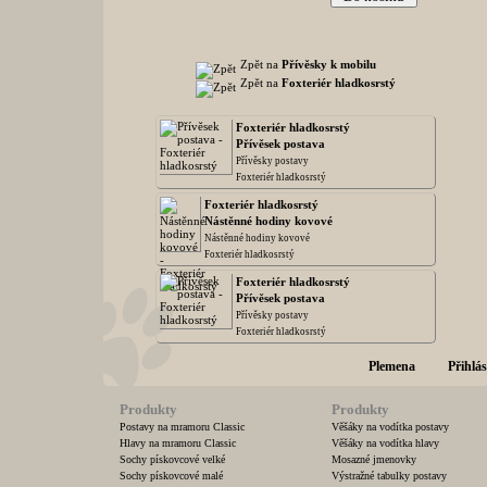
Zpět na
Přívěsky k mobilu
Zpět na
Foxteriér hladkosrstý
Foxteriér hladkosrstý
Přívěsek postava
Přívěsky postavy
Foxteriér hladkosrstý
Foxteriér hladkosrstý
Nástěnné hodiny kovové
Nástěnné hodiny kovové
Foxteriér hladkosrstý
Foxteriér hladkosrstý
Přívěsek postava
Přívěsky postavy
Foxteriér hladkosrstý
Plemena
Přihlás
Produkty
Produkty
Postavy na mramoru Classic
Věšáky na vodítka postavy
Hlavy na mramoru Classic
Věšáky na vodítka hlavy
Sochy pískovcové velké
Mosazné jmenovky
Sochy pískovcové malé
Výstražné tabulky postavy