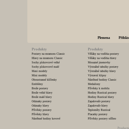
Plemena
Přihlás
Produkty
Produkty
Postavy na mramoru Classic
Věšáky na vodítka postavy
Hlavy na mramoru Classic
Věšáky na vodítka hlavy
Sochy pískovcové velké
Mosazné jmenovky
Sochy pískovcové malé
Výstražné tabulky postavy
Maxi modely
Výstražné tabulky hlavy
Mini modely
Výstavní klipsy
Oboustranné klíčenky
Nástěnné hodiny Classic
Emblémy
Medailony
Brože postavy
Přívěsky k mobilu
Brože velké hlavy
Hodiny Rustical postavy
Brože malé hlavy
Hodiny Rustical hlavy
Odznaky postavy
Zapalovače postavy
Odznaky hlavy
Zapalovače hlavy
Přívěsky postavy
Teploměry Rustical
Přívěsky hlavy
Placatky postavy
Nástěnné hodiny kovové
Přívěsky postavy stříbro
Products