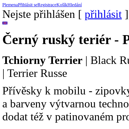
Plemena
Přihlásit se
Registrace
Košík
Hledání
Nejste přihlášen [
přihlásit
]
Černý ruský teriér - 
Tchiorny Terrier
|
Black Ru
|
Terrier Russe
Přívěsky k mobilu - zipovky
a barveny výtvarnou techno
dodat též v patinovaném pro