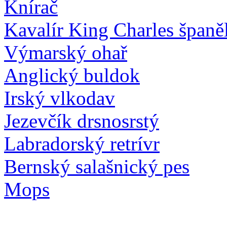
Knírač
Kavalír King Charles španě
Výmarský ohař
Anglický buldok
Irský vlkodav
Jezevčík drsnosrstý
Labradorský retrívr
Bernský salašnický pes
Mops