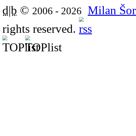
d|b
©
Milan Šor
2006 - 2026
rights reserved.