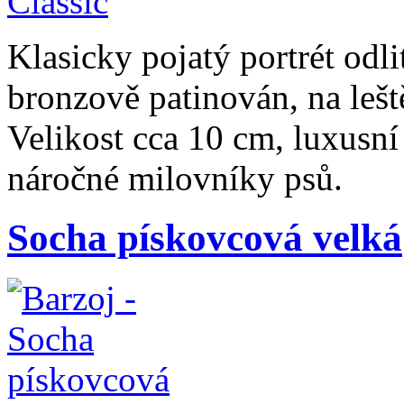
Klasicky pojatý portrét odli
bronzově patinován, na le
Velikost cca 10 cm, luxusn
náročné milovníky psů.
Socha pískovcová velká