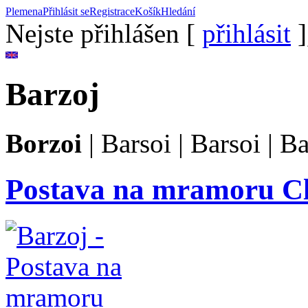
Plemena
Přihlásit se
Registrace
Košík
Hledání
Nejste přihlášen [
přihlásit
]
Barzoj
Borzoi
|
Barsoi
|
Barsoi
|
Ba
Postava na mramoru Cl