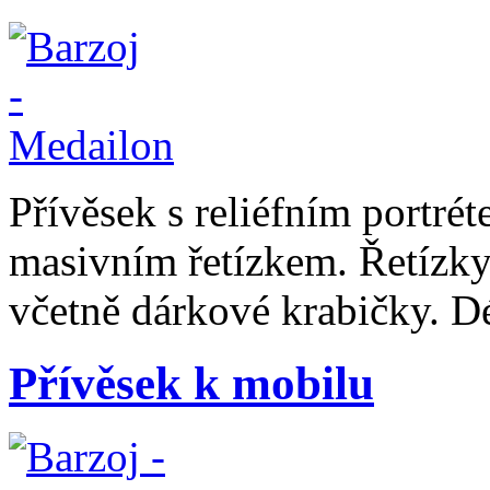
Přívěsek s reliéfním portrét
masivním řetízkem. Řetízky
včetně dárkové krabičky. D
Přívěsek k mobilu