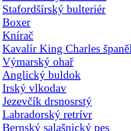
Stafordšírský bulteriér
Boxer
Knírač
Kavalír King Charles španě
Výmarský ohař
Anglický buldok
Irský vlkodav
Jezevčík drsnosrstý
Labradorský retrívr
Bernský salašnický pes