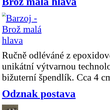
Brož malá hlava
Ručně odléváné z epoxidové
unikátní výtvarnou technolo
bižuterní špendlík. Cca 4 c
Odznak postava