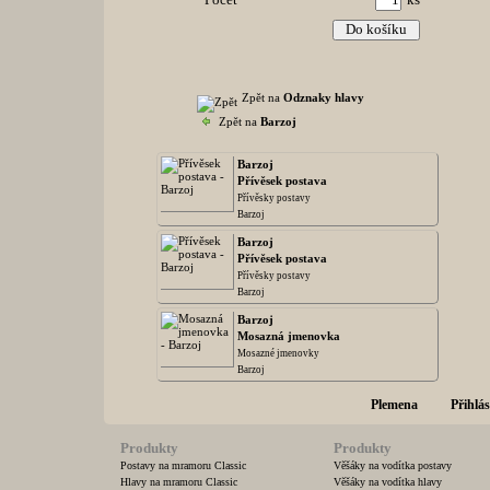
Počet
ks
Zpět na
Odznaky hlavy
Zpět na
Barzoj
Barzoj
Přívěsek postava
Přívěsky postavy
Barzoj
Barzoj
Přívěsek postava
Přívěsky postavy
Barzoj
Barzoj
Mosazná jmenovka
Mosazné jmenovky
Barzoj
Plemena
Přihlás
Produkty
Produkty
Postavy na mramoru Classic
Věšáky na vodítka postavy
Hlavy na mramoru Classic
Věšáky na vodítka hlavy