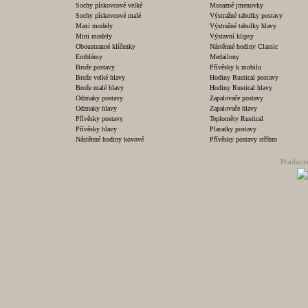
Sochy pískovcové velké
Mosazné jmenovky
Sochy pískovcové malé
Výstražné tabulky postavy
Maxi modely
Výstražné tabulky hlavy
Mini modely
Výstavní klipsy
Oboustranné klíčenky
Nástěnné hodiny Classic
Emblémy
Medailony
Brože postavy
Přívěsky k mobilu
Brože velké hlavy
Hodiny Rustical postavy
Brože malé hlavy
Hodiny Rustical hlavy
Odznaky postavy
Zapalovače postavy
Odznaky hlavy
Zapalovače hlavy
Přívěsky postavy
Teploměry Rustical
Přívěsky hlavy
Placatky postavy
Nástěnné hodiny kovové
Přívěsky postavy stříbro
Products