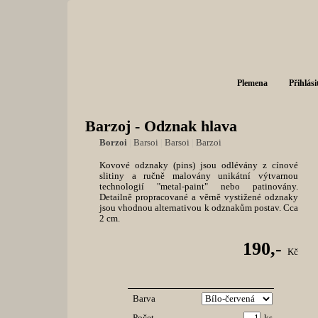
Plemena
Přihlási
Barzoj - Odznak hlava
Borzoi
|
Barsoi
|
Barsoi
|
Barzoi
Kovové odznaky (pins) jsou odlévány z cínové
slitiny a ručně malovány unikátní výtvarnou
technologií "metal-paint" nebo patinovány.
Detailně propracované a věrně vystižené odznaky
jsou vhodnou alternativou k odznakům postav. Cca
2 cm.
190,-
Kč
Barva