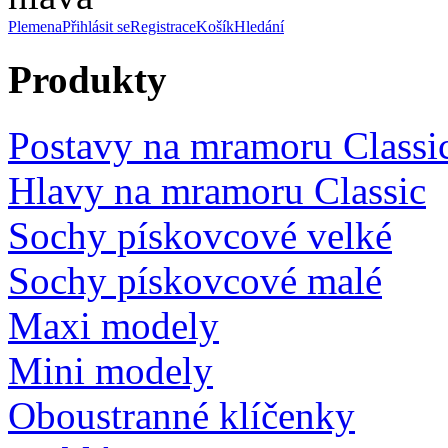
Plemena
Přihlásit se
Registrace
Košík
Hledání
Produkty
Postavy na mramoru Classi
Hlavy na mramoru Classic
Sochy pískovcové velké
Sochy pískovcové malé
Maxi modely
Mini modely
Oboustranné klíčenky