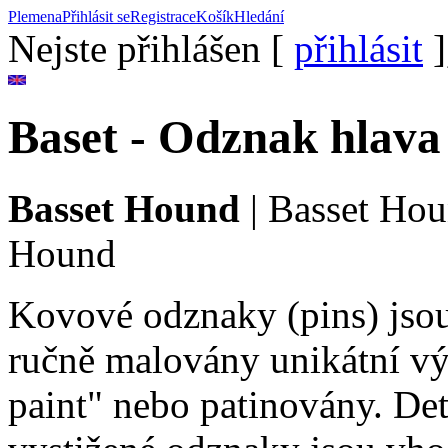
Plemena
Přihlásit se
Registrace
Košík
Hledání
Nejste přihlášen [
přihlásit
]
Baset - Odznak hlava
Basset Hound
|
Basset Ho
Hound
Kovové odznaky (pins) jsou 
ručně malovány unikátní vý
paint" nebo patinovány. De