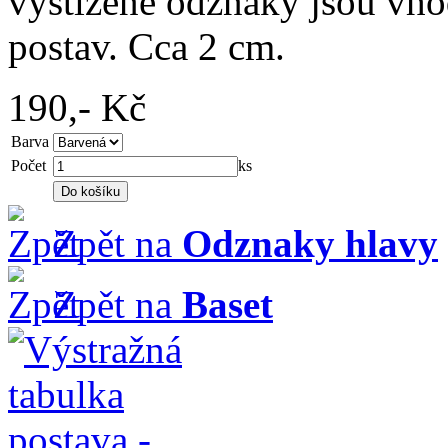
vystižené odznaky jsou vh
postav. Cca 2 cm.
190,-
Kč
Barva
Počet
ks
Zpět na
Odznaky hlavy
Zpět na
Baset