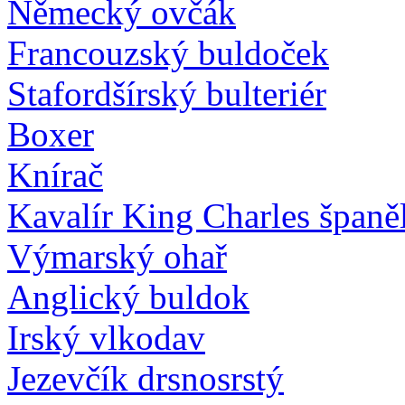
Německý ovčák
Francouzský buldoček
Stafordšírský bulteriér
Boxer
Knírač
Kavalír King Charles španě
Výmarský ohař
Anglický buldok
Irský vlkodav
Jezevčík drsnosrstý