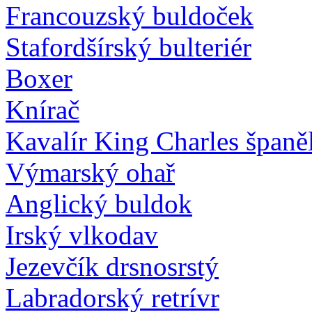
Francouzský buldoček
Stafordšírský bulteriér
Boxer
Knírač
Kavalír King Charles španě
Výmarský ohař
Anglický buldok
Irský vlkodav
Jezevčík drsnosrstý
Labradorský retrívr