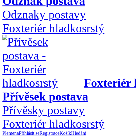
Odznak postava
Odznaky postavy
Foxteriér hladkosrstý
Foxteriér
Přívěsek postava
Přívěsky postavy
Foxteriér hladkosrstý
Plemena
Přihlásit se
Registrace
Košík
Hledání