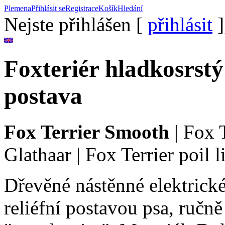
Plemena
Přihlásit se
Registrace
Košík
Hledání
Nejste přihlášen [
přihlásit
]
Foxteriér hladkosrstý
postava
Fox Terrier Smooth
|
Fox 
Glathaar
|
Fox Terrier poil l
Dřevěné nástěnné elektrické
reliéfní postavou psa, ručn