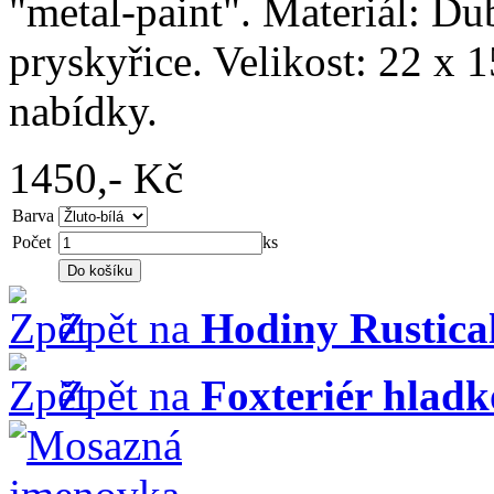
"metal-paint". Materiál: Du
pryskyřice. Velikost: 22 x 1
nabídky.
1450,-
Kč
Barva
Počet
ks
Zpět na
Hodiny Rustica
Zpět na
Foxteriér hladk