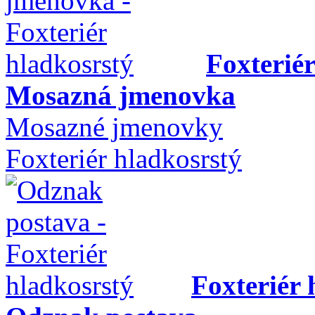
Foxterié
Mosazná jmenovka
Mosazné jmenovky
Foxteriér hladkosrstý
Foxteriér 