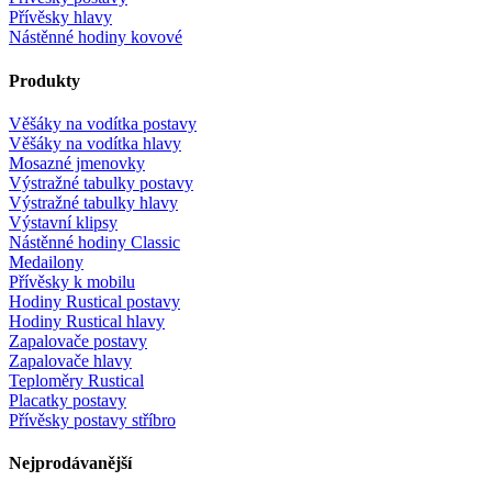
Přívěsky hlavy
Nástěnné hodiny kovové
Produkty
Věšáky na vodítka postavy
Věšáky na vodítka hlavy
Mosazné jmenovky
Výstražné tabulky postavy
Výstražné tabulky hlavy
Výstavní klipsy
Nástěnné hodiny Classic
Medailony
Přívěsky k mobilu
Hodiny Rustical postavy
Hodiny Rustical hlavy
Zapalovače postavy
Zapalovače hlavy
Teploměry Rustical
Placatky postavy
Přívěsky postavy stříbro
Nejprodávanější