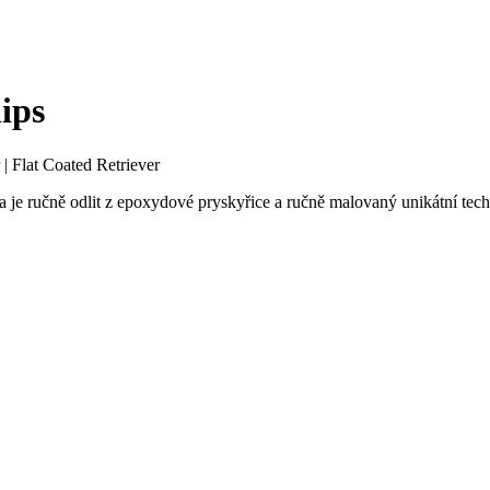
lips
|
Flat Coated Retriever
sa je ručně odlit z epoxydové pryskyřice a ručně malovaný unikátní tech