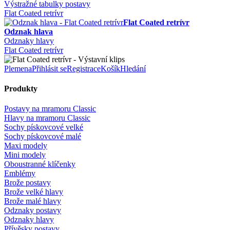
Výstražné tabulky postavy
Flat Coated retrívr
Flat Coated retrívr
Odznak hlava
Odznaky hlavy
Flat Coated retrívr
Plemena
Přihlásit se
Registrace
Košík
Hledání
Produkty
Postavy na mramoru Classic
Hlavy na mramoru Classic
Sochy pískovcové velké
Sochy pískovcové malé
Maxi modely
Mini modely
Oboustranné klíčenky
Emblémy
Brože postavy
Brože velké hlavy
Brože malé hlavy
Odznaky postavy
Odznaky hlavy
Přívěsky postavy