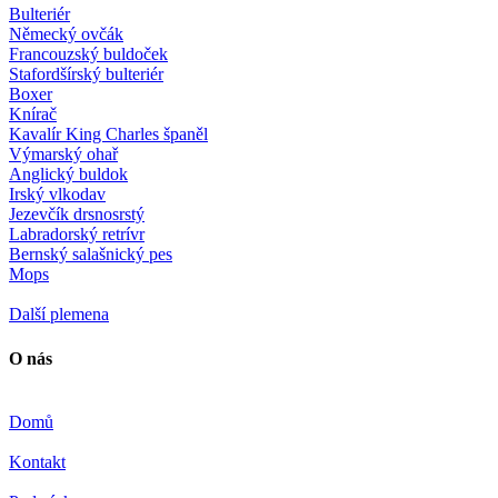
Bulteriér
Německý ovčák
Francouzský buldoček
Stafordšírský bulteriér
Boxer
Knírač
Kavalír King Charles španěl
Výmarský ohař
Anglický buldok
Irský vlkodav
Jezevčík drsnosrstý
Labradorský retrívr
Bernský salašnický pes
Mops
Další plemena
O nás
Domů
Kontakt