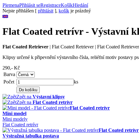
Plemena
Přihlásit se
Registrace
Košík
Hledání
Nejste přihlášen [
přihlásit
],
košík
je prázdný
Flat Coated retrívr - Výstavní k
Flat Coated Retriever
|
Flat Coated Retriever
|
Flat Coated Retriever
Klipsy určené k připevnění výstavního čísla, reliéfní motiv postavy p
290,-
Kč
Barva
Počet
ks
Zpět na
Výstavní klipsy
Zpět na
Flat Coated retrívr
Flat Coated retrívr
Mini model
Mini modely
Flat Coated retrívr
Flat Coated retrívr
Výstražná tabulka postava