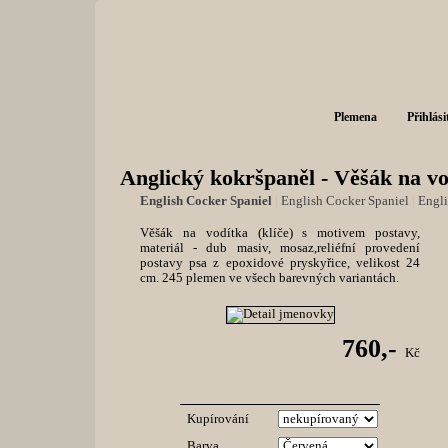
Plemena
Přihlási
Anglický kokršpaněl - Věšák na vo
English Cocker Spaniel
|
English Cocker Spaniel
|
Engli
Věšák na vodítka (klíče) s motivem postavy,
materiál - dub masiv, mosaz,reliéfní provedení
postavy psa z epoxidové pryskyřice, velikost 24
cm. 245 plemen ve všech barevných variantách.
760,-
Kč
Kupírování
Barva