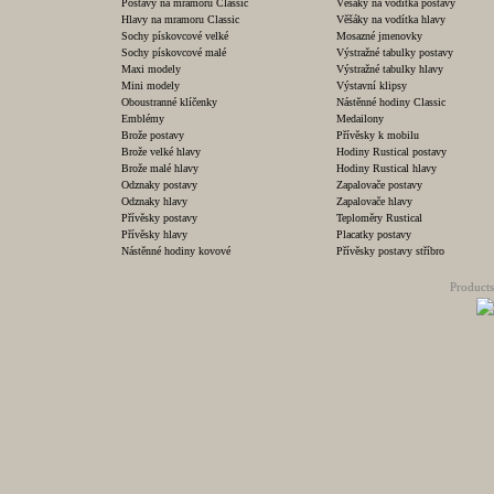
Postavy na mramoru Classic
Věšáky na vodítka postavy
Hlavy na mramoru Classic
Věšáky na vodítka hlavy
Sochy pískovcové velké
Mosazné jmenovky
Sochy pískovcové malé
Výstražné tabulky postavy
Maxi modely
Výstražné tabulky hlavy
Mini modely
Výstavní klipsy
Oboustranné klíčenky
Nástěnné hodiny Classic
Emblémy
Medailony
Brože postavy
Přívěsky k mobilu
Brože velké hlavy
Hodiny Rustical postavy
Brože malé hlavy
Hodiny Rustical hlavy
Odznaky postavy
Zapalovače postavy
Odznaky hlavy
Zapalovače hlavy
Přívěsky postavy
Teploměry Rustical
Přívěsky hlavy
Placatky postavy
Nástěnné hodiny kovové
Přívěsky postavy stříbro
Products