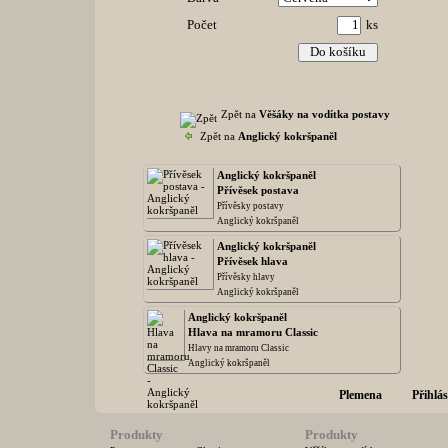
Počet
ks
Zpět na
Věšáky na vodítka postavy
Zpět na
Anglický kokršpaněl
Anglický kokršpaněl
Přívěsek postava
Přívěsky postavy
Anglický kokršpaněl
Anglický kokršpaněl
Přívěsek hlava
Přívěsky hlavy
Anglický kokršpaněl
Anglický kokršpaněl
Hlava na mramoru Classic
Hlavy na mramoru Classic
Anglický kokršpaněl
Plemena
Přihlás
Produkty
Produkty