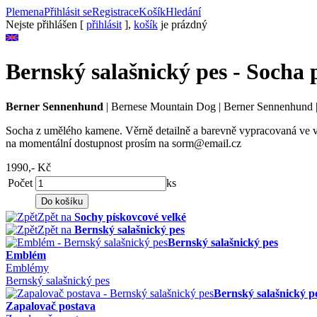
Plemena
Přihlásit se
Registrace
Košík
Hledání
Nejste přihlášen [
přihlásit
],
košík
je prázdný
Bernský salašnický pes - Socha 
Berner Sennenhund
|
Bernese Mountain Dog
|
Berner Sennenhund
Socha z umělého kamene. Věrně detailně a barevně vypracovaná ve vš
na momentální dostupnost prosím na sorm@email.cz
1990,-
Kč
Počet
ks
Zpět na
Sochy pískovcové velké
Zpět na
Bernský salašnický pes
Bernský salašnický pes
Emblém
Emblémy
Bernský salašnický pes
Bernský salašnický p
Zapalovač postava