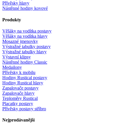
Přívěsky hlavy
Nástěnné hodiny kovové
Produkty
Věšáky na vodítka postavy
Věšáky na vodítka hlavy
Mosazné jmenovky
Výstražné tabulky postavy
Výstražné tabulky hlavy
Výstavní klipsy
Nástěnné hodiny Classic
Medailony
Přívěsky k mobilu
Hodiny Rustical postavy
Hodiny Rustical hlavy
Zapalovače postavy
Zapalovače hlavy
Teploměry Rustical
Placatky postavy
Přívěsky postavy stříbro
Nejprodávanější