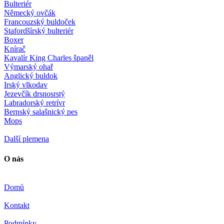
Bulteriér
Německý ovčák
Francouzský buldoček
Stafordšírský bulteriér
Boxer
Knírač
Kavalír King Charles španěl
Výmarský ohař
Anglický buldok
Irský vlkodav
Jezevčík drsnosrstý
Labradorský retrívr
Bernský salašnický pes
Mops
Další plemena
O nás
Domů
Kontakt
Podmínky