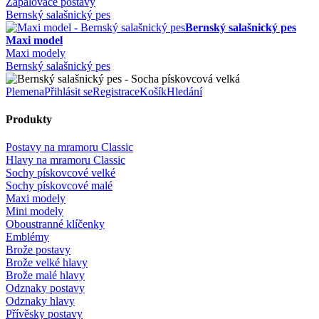
Zapalovače postavy
Bernský salašnický pes
Bernský salašnický pes
Maxi model
Maxi modely
Bernský salašnický pes
Plemena
Přihlásit se
Registrace
Košík
Hledání
Produkty
Postavy na mramoru Classic
Hlavy na mramoru Classic
Sochy pískovcové velké
Sochy pískovcové malé
Maxi modely
Mini modely
Oboustranné klíčenky
Emblémy
Brože postavy
Brože velké hlavy
Brože malé hlavy
Odznaky postavy
Odznaky hlavy
Přívěsky postavy