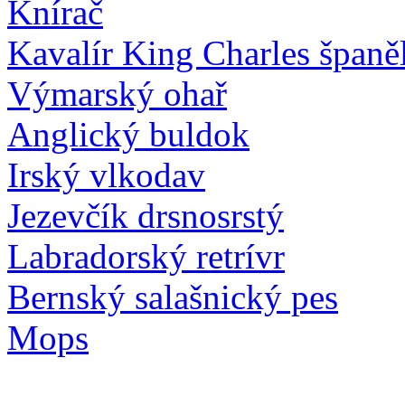
Knírač
Kavalír King Charles španě
Výmarský ohař
Anglický buldok
Irský vlkodav
Jezevčík drsnosrstý
Labradorský retrívr
Bernský salašnický pes
Mops