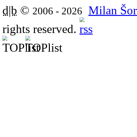
d|b
©
Milan Šor
2006 - 2026
rights reserved.