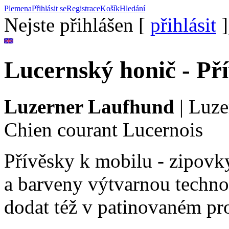
Plemena
Přihlásit se
Registrace
Košík
Hledání
Nejste přihlášen [
přihlásit
]
Lucernský honič - Př
Luzerner Laufhund
|
Luze
Chien courant Lucernois
Přívěsky k mobilu - zipovky
a barveny výtvarnou techno
dodat též v patinovaném pro