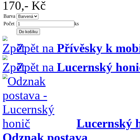
170,-
Kč
Barva
Počet
ks
Zpět na
Přívěsky k mob
Zpět na
Lucernský honi
Lucernský 
Odznak postava