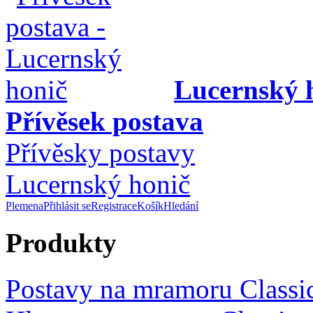
Lucernský 
Přívěsek postava
Přívěsky postavy
Lucernský honič
Plemena
Přihlásit se
Registrace
Košík
Hledání
Produkty
Postavy na mramoru Classi