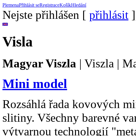
Plemena
Přihlásit se
Registrace
Košík
Hledání
Nejste přihlášen [
přihlásit
]
Visla
Magyar Viszla
|
Viszla
|
Ma
Mini model
Rozsáhlá řada kovových mi
slitiny. Všechny barevné va
výtvarnou technologií "met