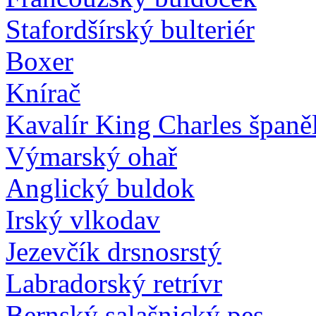
Stafordšírský bulteriér
Boxer
Knírač
Kavalír King Charles španě
Výmarský ohař
Anglický buldok
Irský vlkodav
Jezevčík drsnosrstý
Labradorský retrívr
Bernský salašnický pes