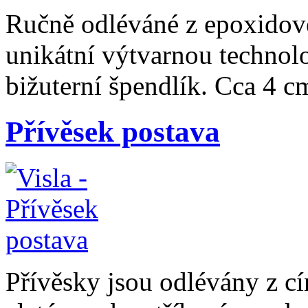
Ručně odléváné z epoxidové
unikátní výtvarnou technolo
bižuterní špendlík. Cca 4 c
Přívěsek postava
Přívěsky jsou odlévány z cí