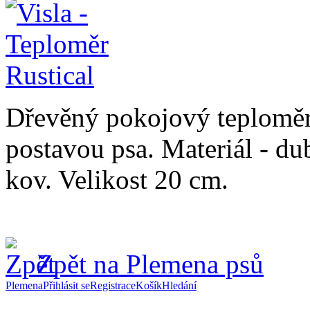
Dřevěný pokojový teploměr v
postavou psa. Materiál - du
kov. Velikost 20 cm.
Zpět na Plemena psů
Plemena
Přihlásit se
Registrace
Košík
Hledání