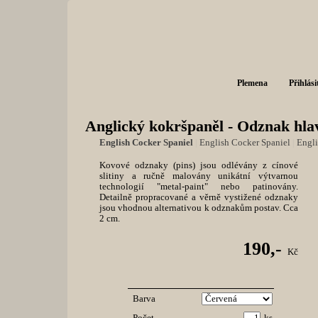
Plemena
Přihlási
Anglický kokršpaněl - Odznak hla
English Cocker Spaniel
|
English Cocker Spaniel
|
Engli
Kovové odznaky (pins) jsou odlévány z cínové
slitiny a ručně malovány unikátní výtvarnou
technologií "metal-paint" nebo patinovány.
Detailně propracované a věrně vystižené odznaky
jsou vhodnou alternativou k odznakům postav. Cca
2 cm.
190,-
Kč
Barva