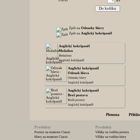
Počet
ks
Zpět na
Odznaky hlavy
Zpět na
Anglický kokršpaněl
Anglický kokršpaněl
Medailon
Medailony
Anglický kokršpaněl
Anglický kokršpaněl
Odznak hlava
Odznaky hlavy
Anglický kokršpaněl
Anglický kokršpaněl
Brož postava
Brože postavy
Anglický kokršpaněl
Plemena
Přihlás
Produkty
Produkty
Postavy na mramoru Classic
Věšáky na vodítka postavy
Hlavy na mramoru Classic
Věšáky na vodítka hlavy