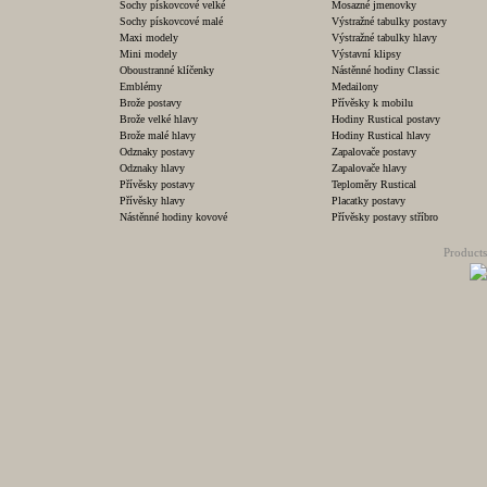
Sochy pískovcové velké
Mosazné jmenovky
Sochy pískovcové malé
Výstražné tabulky postavy
Maxi modely
Výstražné tabulky hlavy
Mini modely
Výstavní klipsy
Oboustranné klíčenky
Nástěnné hodiny Classic
Emblémy
Medailony
Brože postavy
Přívěsky k mobilu
Brože velké hlavy
Hodiny Rustical postavy
Brože malé hlavy
Hodiny Rustical hlavy
Odznaky postavy
Zapalovače postavy
Odznaky hlavy
Zapalovače hlavy
Přívěsky postavy
Teploměry Rustical
Přívěsky hlavy
Placatky postavy
Nástěnné hodiny kovové
Přívěsky postavy stříbro
Products