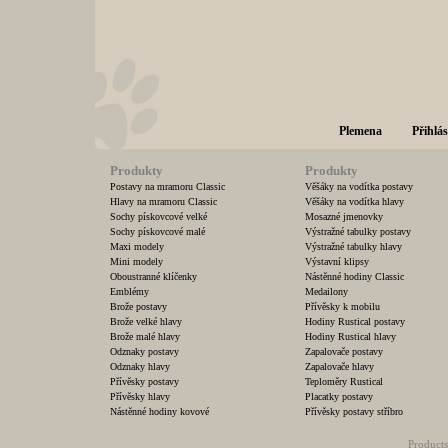
Plemena
Přihlás
Produkty
Produkty
Postavy na mramoru Classic
Věšáky na vodítka postavy
Hlavy na mramoru Classic
Věšáky na vodítka hlavy
Sochy pískovcové velké
Mosazné jmenovky
Sochy pískovcové malé
Výstražné tabulky postavy
Maxi modely
Výstražné tabulky hlavy
Mini modely
Výstavní klipsy
Oboustranné klíčenky
Nástěnné hodiny Classic
Emblémy
Medailony
Brože postavy
Přívěsky k mobilu
Brože velké hlavy
Hodiny Rustical postavy
Brože malé hlavy
Hodiny Rustical hlavy
Odznaky postavy
Zapalovače postavy
Odznaky hlavy
Zapalovače hlavy
Přívěsky postavy
Teploměry Rustical
Přívěsky hlavy
Placatky postavy
Nástěnné hodiny kovové
Přívěsky postavy stříbro
Products