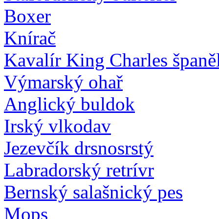
Boxer
Knírač
Kavalír King Charles španě
Výmarský ohař
Anglický buldok
Irský vlkodav
Jezevčík drsnosrstý
Labradorský retrívr
Bernský salašnický pes
Mops