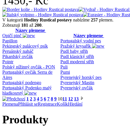
1450,-
Kč
V kategorii
Hodiny Rustical postavy
nabízíme
257
plemen.
Zobrazuji
181
až
200
.
Název plemene
Opičí pinč
Název plemene
Papillon
Portugalský vodní pes
Pekingský palácový psík
Pražský krysařík
Peruánský naháč
Pudl baby střih
Pikardský ovčák
Pudl klasický střih
Pointr
Pudl moderní střih
Polský nížinný ovčák - PON
Puli
Portugalský ovčák Serra de
Pumi
Aires
Pyrenejský horský pes
Portugalský podengo
Pyrenejský Mastin
Portugalský Podenko malý
Pyrenejský ovčák
hladkosrstý
1
2
3
4
5
6
7
8
9
10
11
12
13
Plemena
Přihlásit se
Registrace
Košík
Hledání
Produkty