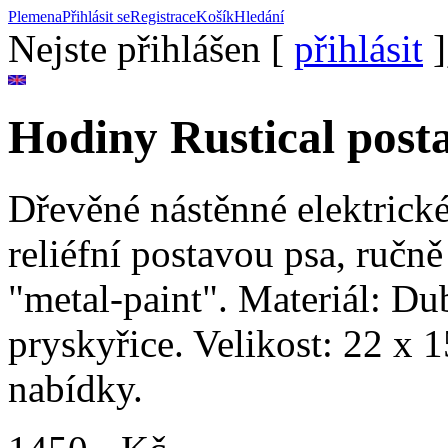
Plemena
Přihlásit se
Registrace
Košík
Hledání
Nejste přihlášen [
přihlásit
]
Hodiny Rustical post
Dřevěné nástěnné elektrické
reliéfní postavou psa, ručn
"metal-paint". Materiál: Du
pryskyřice. Velikost: 22 x 1
nabídky.