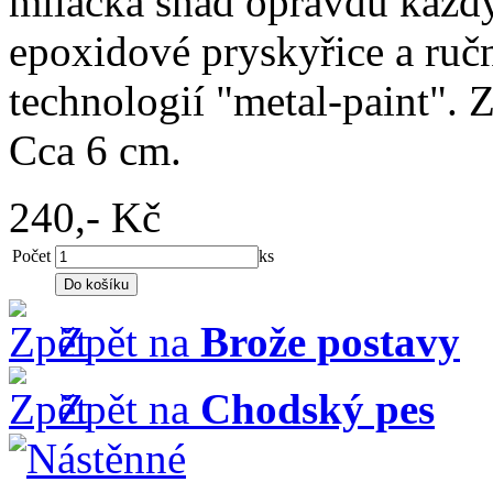
miláčka snad opravdu každý
epoxidové pryskyřice a ruč
technologií "metal-paint". Z
Cca 6 cm.
240,-
Kč
Počet
ks
Zpět na
Brože postavy
Zpět na
Chodský pes