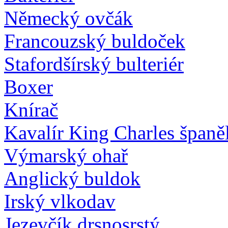
Německý ovčák
Francouzský buldoček
Stafordšírský bulteriér
Boxer
Knírač
Kavalír King Charles španě
Výmarský ohař
Anglický buldok
Irský vlkodav
Jezevčík drsnosrstý