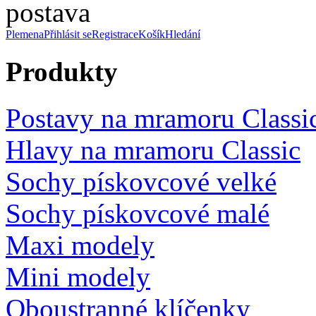
Plemena
Přihlásit se
Registrace
Košík
Hledání
Produkty
Postavy na mramoru Classi
Hlavy na mramoru Classic
Sochy pískovcové velké
Sochy pískovcové malé
Maxi modely
Mini modely
Oboustranné klíčenky