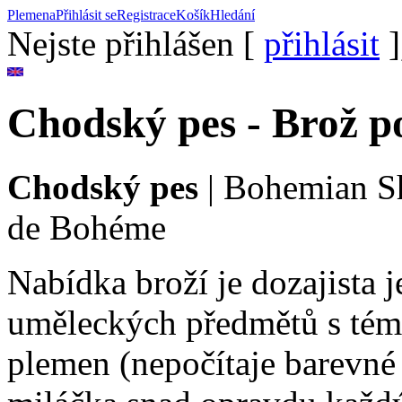
Plemena
Přihlásit se
Registrace
Košík
Hledání
Nejste přihlášen [
přihlásit
]
Chodský pes - Brož p
Chodský pes
|
Bohemian S
de Bohéme
Nabídka broží je dozajista 
uměleckých předmětů s tém
plemen (nepočítaje barevné 